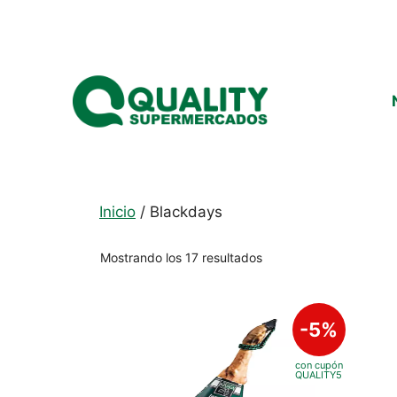
Saltar
al
contenido
Inicio
/ Blackdays
Ordenado
Mostrando los 17 resultados
por
popularidad