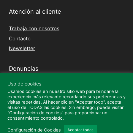
Atención al cliente
Trabaja con nosotros
Contacto
Newsletter
Denuncias
Uso de cookies
Canal Denuncias
Usamos cookies en nuestro sitio web para brindarle la
Guía de uso canal de denuncias
experiencia más relevante recordando sus preferencias y
visitas repetidas. Al hacer clic en "Aceptar todo", acepta
el uso de TODAS las cookies. Sin embargo, puede visitar
"Configuración de cookies" para proporcionar un
Instagram
Facebook
consentimiento controlado.
© 2026 Quality Supermercados
• Creado con
Configuración de Cookies
Aceptar todas