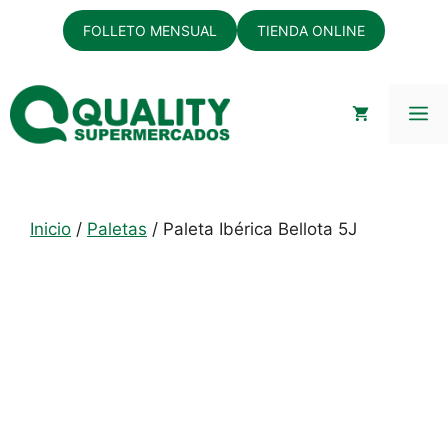
Saltar
FOLLETO MENSUAL
TIENDA ONLINE
al
contenido
M
Inicio
/
Paletas
/ Paleta Ibérica Bellota 5J