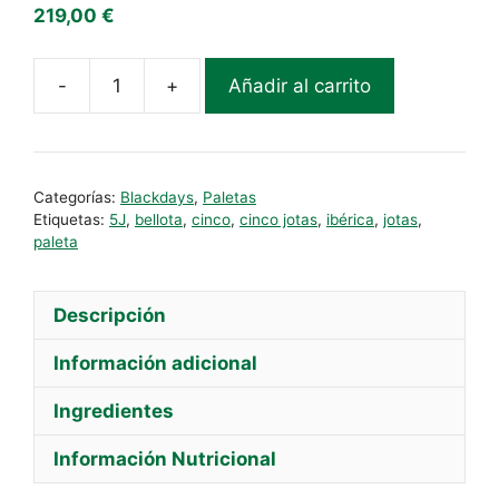
219,00
€
Añadir al carrito
Paleta
Ibérica
Bellota
5J
Categorías:
Blackdays
,
Paletas
cantidad
Etiquetas:
5J
,
bellota
,
cinco
,
cinco jotas
,
ibérica
,
jotas
,
paleta
Descripción
Información adicional
Ingredientes
Información Nutricional