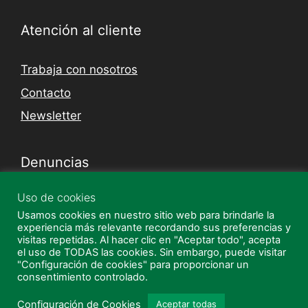
Atención al cliente
Trabaja con nosotros
Contacto
Newsletter
Denuncias
Uso de cookies
Canal Denuncias
Usamos cookies en nuestro sitio web para brindarle la
Guía de uso canal de denuncias
experiencia más relevante recordando sus preferencias y
visitas repetidas. Al hacer clic en "Aceptar todo", acepta
el uso de TODAS las cookies. Sin embargo, puede visitar
"Configuración de cookies" para proporcionar un
Instagram
Facebook
consentimiento controlado.
© 2026 Quality Supermercados
• Creado con
Artículo añadido al carrito.
Configuración de Cookies
Aceptar todas
Finalizar Compra