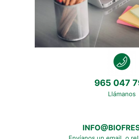
965 047 7
Llámanos
INFO@BIOFRE
Envíanos un email, o re