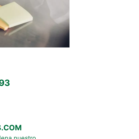
93
S.COM
llena nuestro