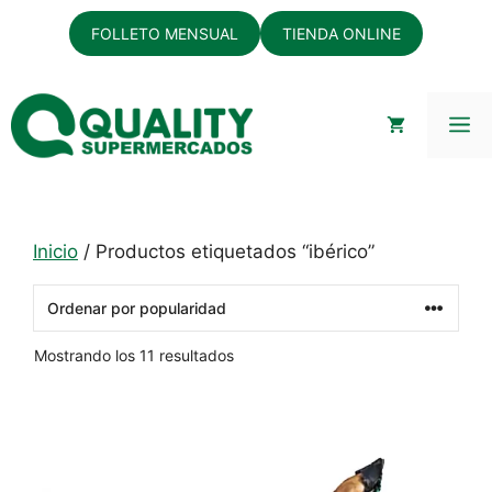
Saltar
FOLLETO MENSUAL
TIENDA ONLINE
al
contenido
M
Inicio
/ Productos etiquetados “ibérico”
Ordenado
Mostrando los 11 resultados
por
popularidad