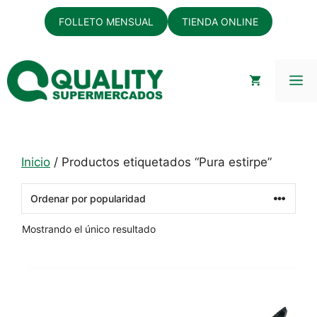
Saltar
FOLLETO MENSUAL
TIENDA ONLINE
al
contenido
M
Inicio
/ Productos etiquetados “Pura estirpe”
Mostrando el único resultado