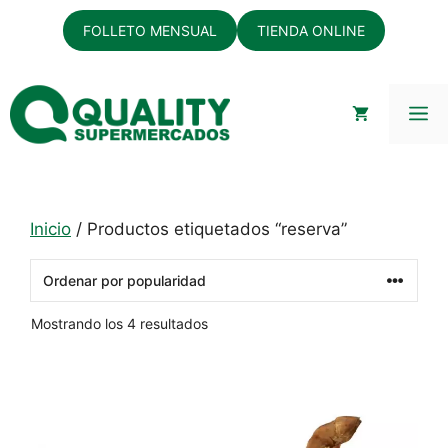
Saltar
FOLLETO MENSUAL
TIENDA ONLINE
al
contenido
M
Inicio
/ Productos etiquetados “reserva”
Ordenado
Mostrando los 4 resultados
por
popularidad