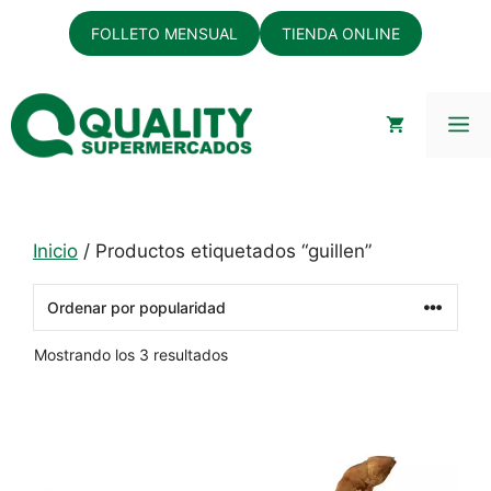
Saltar
FOLLETO MENSUAL
TIENDA ONLINE
al
contenido
M
Inicio
/ Productos etiquetados “guillen”
Ordenado
Mostrando los 3 resultados
por
popularidad