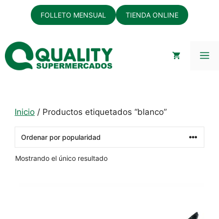
Saltar
FOLLETO MENSUAL
TIENDA ONLINE
al
contenido
M
Inicio
/ Productos etiquetados “blanco”
Mostrando el único resultado